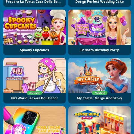
Prepara La Torta: Casa Delle Bambole
Design Perfect Wedding Cake
Spooky Cupcakes
Barbara Birthday Party
NUOVO
NUOVO
Kiki World: Kawaii Doll Decor
My Castle: Merge And Story