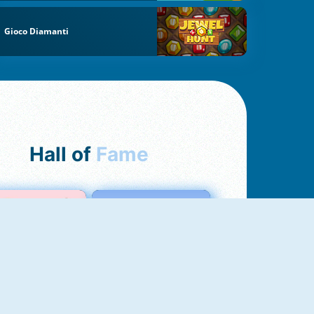
Gioco Diamanti
Hall of
Fame
Love Test
Test Dell'Amore