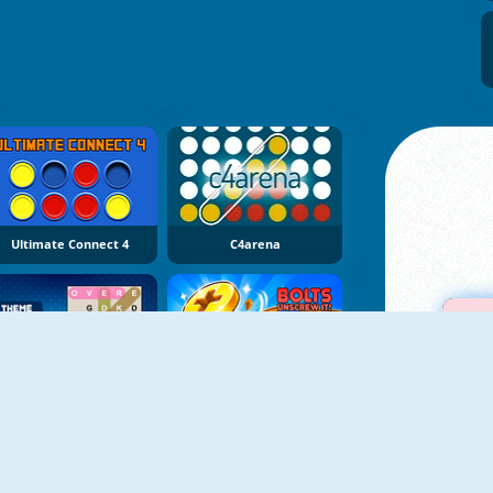
Ultimate Connect 4
C4arena
NUOVO
NUOVO
Theme Word Search
Bolts: Unscrew It!