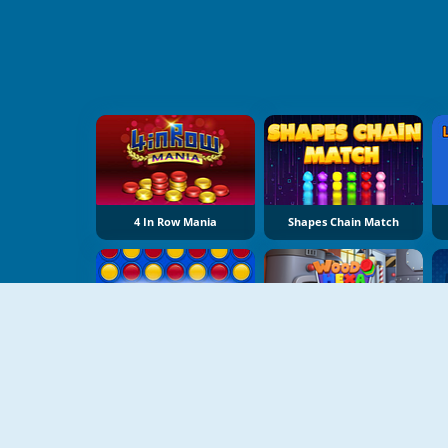
4 In Row Mania
Shapes Chain Match
NUOVO
Connect 4
Wood Hexa Factory