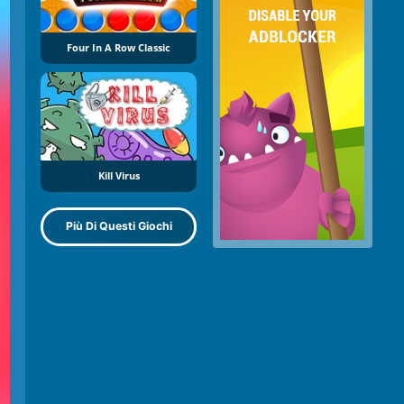
Four In A Row Classic
Kill Virus
Più Di Questi Giochi