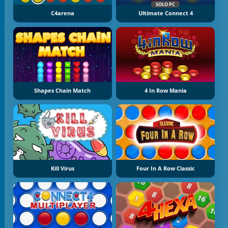
SOLO PC
C4arena
Ultimate Connect 4
Shapes Chain Match
4 In Row Mania
Kill Virus
Four In A Row Classic