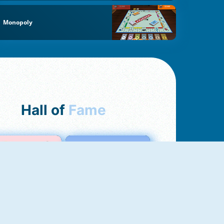
Monopoly
Hall of
Fame
Love Test
Test Dell'Amore