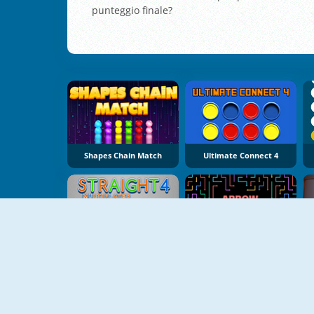
punteggio finale?
Shapes Chain Match
Ultimate Connect 4
NUOVO
Straight 4 Multiplayer
Arrow Legend