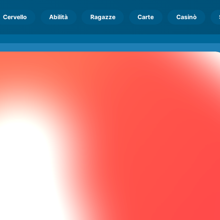
Cervello
Abilità
Ragazze
Carte
Casinò