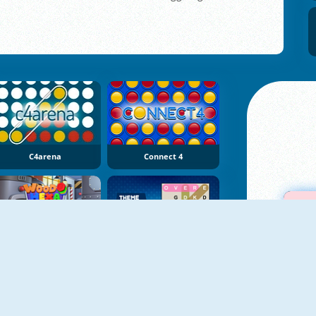
C4arena
Connect 4
NUOVO
NUOVO
Wood Hexa Factory
Theme Word Search