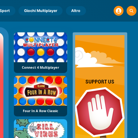
Sport
Giochi Multiplayer
Altro
Connect 4 Multiplayer
Four In A Row Classic