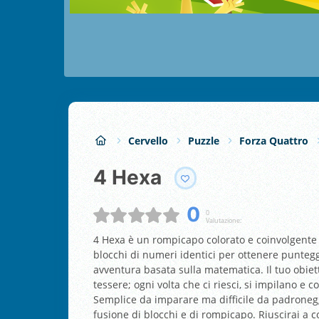
Cervello
Puzzle
Forza Quattro
4 Hexa
0
0
Valutazione:
4 Hexa è un rompicapo colorato e coinvolgente c
blocchi di numeri identici per ottenere punteggi
avventura basata sulla matematica. Il tuo obiett
tessere; ogni volta che ci riesci, si impilano e
Semplice da imparare ma difficile da padroneggi
fusione di blocchi e di rompicapo. Riuscirai a c