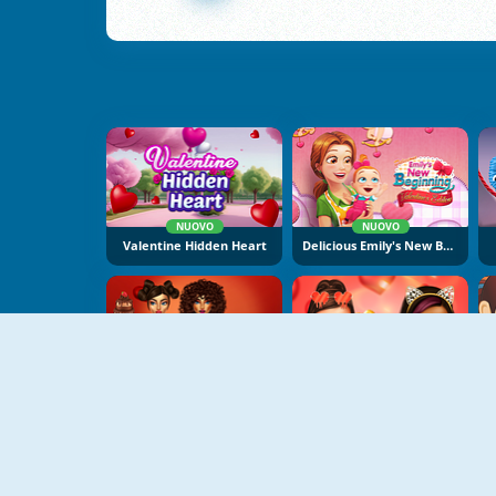
NUOVO
NUOVO
Valentine Hidden Heart
Delicious Emily's New Beginning Valentine's Edition
NUOVO
NUOVO
Love In Style
Valentines Make Up Trends