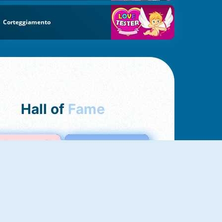
Corteggiamento
Hall of
Fame
Love Test
Test Dell'Amore