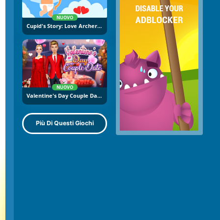
NUOVO
Cupid's Story: Love Archer Bow
NUOVO
Valentine's Day Couple Date
Più Di Questi Giochi