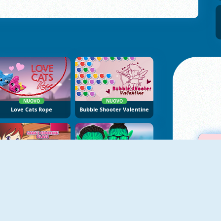
NUOVO
NUOVO
Love Cats Rope
Bubble Shooter Valentine
NUOVO
Sara's Cooking Class: Valentine
Alien The Way Of Love