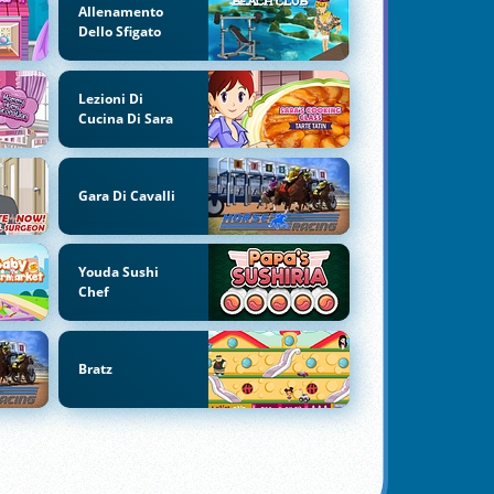
Allenamento
Dello Sfigato
Lezioni Di
Cucina Di Sara
Gara Di Cavalli
Youda Sushi
Chef
Bratz