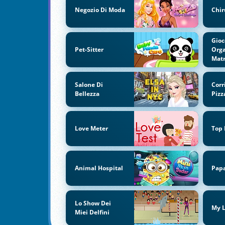
Negozio Di Moda
Chir
Gioc
Pet-Sitter
Orga
Mat
Salone Di
Corr
Bellezza
Pizz
Love Meter
Top
Animal Hospital
Papa
Lo Show Dei
My L
Miei Delfini