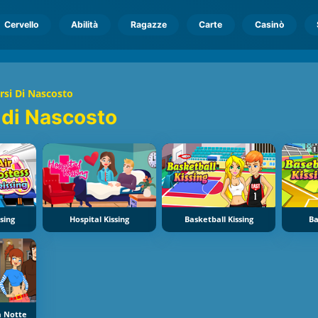
Cervello
Abilità
Ragazze
Carte
Casinò
rsi Di Nascosto
 di Nascosto
sing
Hospital Kissing
Basketball Kissing
Ba
a Notte