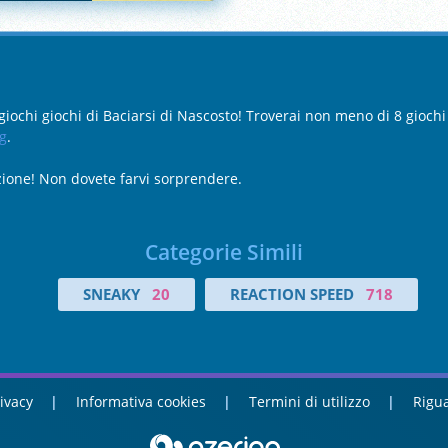
giochi giochi di Baciarsi di Nascosto! Troverai non meno di 8 giochi 
ng
.
zione! Non dovete farvi sorprendere.
Categorie Simili
SNEAKY
20
REACTION SPEED
718
ivacy
Informativa cookies
Termini di utilizzo
Rigua