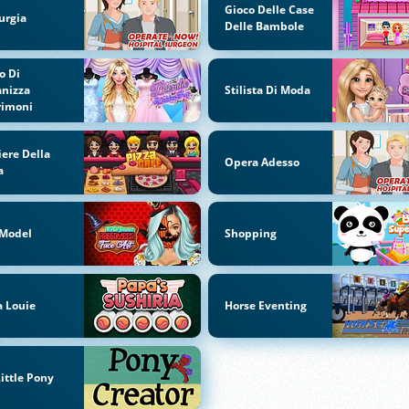
Gioco Delle Case
urgia
Delle Bambole
o Di
nizza
Stilista Di Moda
rimoni
iere Della
Opera Adesso
a
 Model
Shopping
 Louie
Horse Eventing
ittle Pony