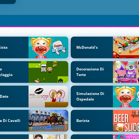
ista
McDonald's
o
Decorazione Di
claggio
Torte
Simulazione Di
 Date
Ospedale
a Di Cavalli
Barista