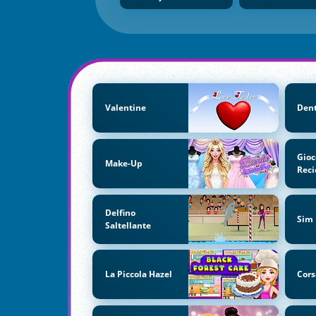
Valentine
Dent
Gioc
Make-Up
Reci
Delfino
Sim
Saltellante
La Piccola Hazel
Cors