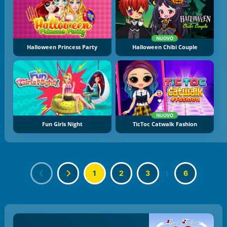
NUOVO
Halloween Princess Party
Halloween Chibi Couple
NUOVO
Fun Girls Night
TicToc Catwalk Fashion
1
2
3
|
6