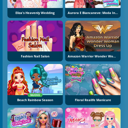
Eliza's Heavenly Wedding
Aurora E Biancaneve: Moda Invernale
Fashion Nail Salon
Amazon Warrior Wonder Woman Dress Up
NUOVO
Beach Rainbow Season
Floral Realife Manicure