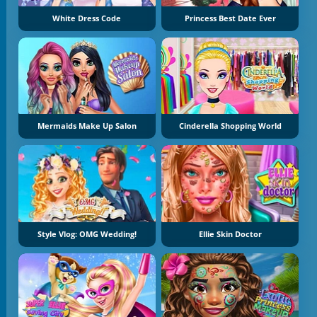
White Dress Code
Princess Best Date Ever
Mermaids Make Up Salon
Cinderella Shopping World
Style Vlog: OMG Wedding!
Ellie Skin Doctor