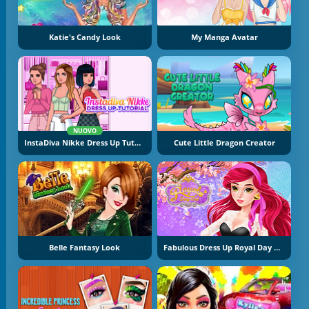
Katie's Candy Look
My Manga Avatar
NUOVO
InstaDiva Nikke Dress Up Tutorial
Cute Little Dragon Creator
Belle Fantasy Look
Fabulous Dress Up Royal Day Out