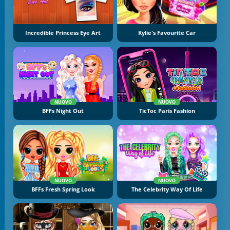
Incredible Princess Eye Art
Kylie's Favourite Car
NUOVO
NUOVO
BFFs Night Out
TicToc Paris Fashion
NUOVO
NUOVO
BFFs Fresh Spring Look
The Celebrity Way Of Life