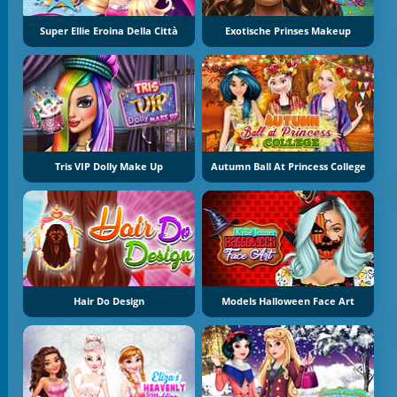
Super Ellie Eroina Della Città
Exotische Prinses Makeup
Tris VIP Dolly Make Up
Autumn Ball At Princess College
Hair Do Design
Models Halloween Face Art