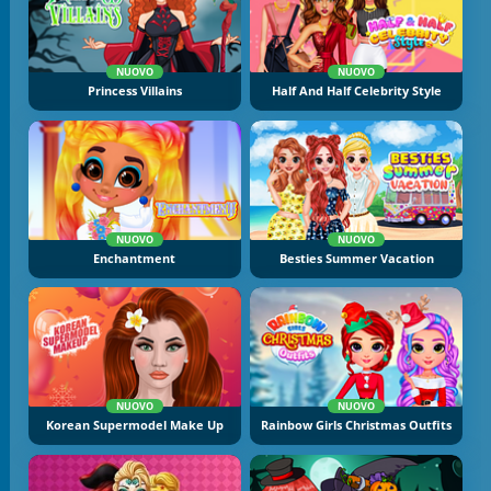
NUOVO
NUOVO
Princess Villains
Half And Half Celebrity Style
NUOVO
NUOVO
Enchantment
Besties Summer Vacation
NUOVO
NUOVO
Korean Supermodel Make Up
Rainbow Girls Christmas Outfits