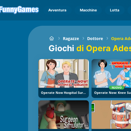
Avventura
Macchine
Lotta
Ragazze
Dottore
Opera Ad
Giochi
di Opera Ade
NUOVO
Operate Now Hospital Surgeon
Operate Now: Knee Su