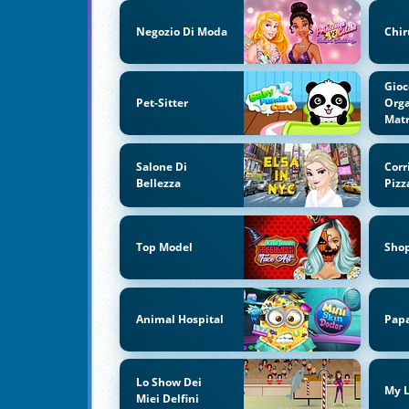
Negozio Di Moda
Chir
Gioc
Pet-Sitter
Orga
Mat
Salone Di
Corr
Bellezza
Pizz
Top Model
Sho
Animal Hospital
Papa
Lo Show Dei
My L
Miei Delfini