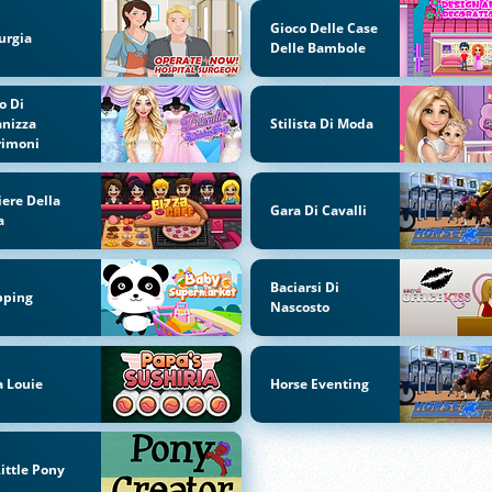
Gioco Delle Case
urgia
Delle Bambole
o Di
nizza
Stilista Di Moda
rimoni
iere Della
Gara Di Cavalli
a
Baciarsi Di
pping
Nascosto
 Louie
Horse Eventing
ittle Pony