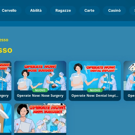
Cervello
Abilità
Ragazze
Carte
Casinò
esso
sso
NUOVO
NUOVO
rgery
Operate Now: Nose Surgery
Operate Now: Dental Implant Surgery
Ope