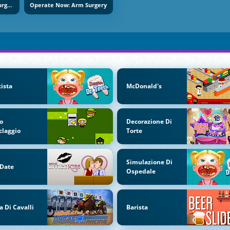
Operate Now: Heart Surgery
Operate Now: Arm Surgery
ista
McDonald's
o
Decorazione Di
claggio
Torte
Simulazione Di
 Date
Ospedale
a Di Cavalli
Barista