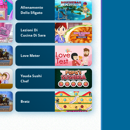
Allenamento
Dello Sfigato
Lezioni Di
Cucina Di Sara
Love Meter
Youda Sushi
Chef
Bratz