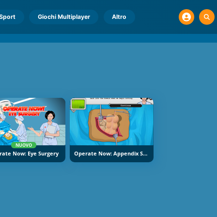
Sport
Giochi Multiplayer
Altro
NUOVO
rate Now: Eye Surgery
Operate Now: Appendix Surgery