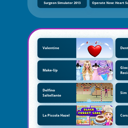
Surgeon Simulator 2013
Valentine
Dent
Gioc
Make-Up
Reci
Delfino
Sim
Saltellante
La Piccola Hazel
Cors