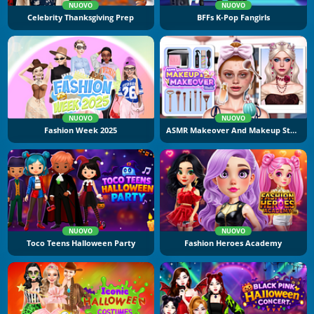
NUOVO
NUOVO
Celebrity Thanksgiving Prep
BFFs K-Pop Fangirls
NUOVO
NUOVO
Fashion Week 2025
ASMR Makeover And Makeup Studio
NUOVO
NUOVO
Toco Teens Halloween Party
Fashion Heroes Academy