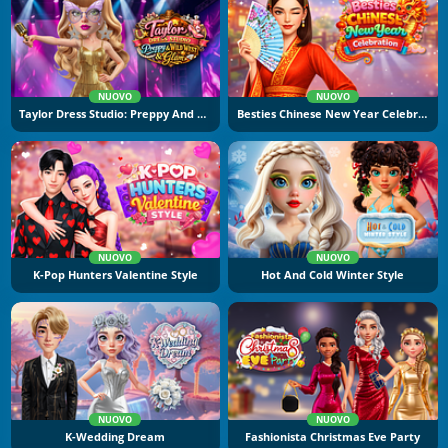
NUOVO
NUOVO
Taylor Dress Studio: Preppy And Wild West Glam
Besties Chinese New Year Celebration
NUOVO
NUOVO
K-Pop Hunters Valentine Style
Hot And Cold Winter Style
NUOVO
NUOVO
K-Wedding Dream
Fashionista Christmas Eve Party