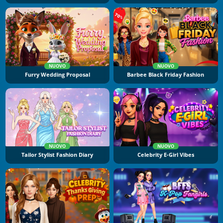
NUOVO
NUOVO
Furry Wedding Proposal
Barbee Black Friday Fashion
NUOVO
NUOVO
Tailor Stylist Fashion Diary
Celebrity E-Girl Vibes