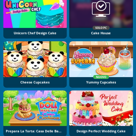
SOLO PC
Unicorn Chef Design Cake
Cake House
NUOVO
Cheese Cupcakes
Yummy Cupcakes
Prepara La Torta: Casa Delle Bambole
Design Perfect Wedding Cake