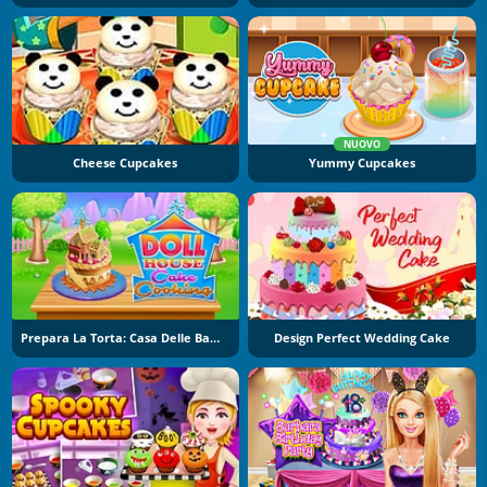
NUOVO
Cheese Cupcakes
Yummy Cupcakes
Prepara La Torta: Casa Delle Bambole
Design Perfect Wedding Cake