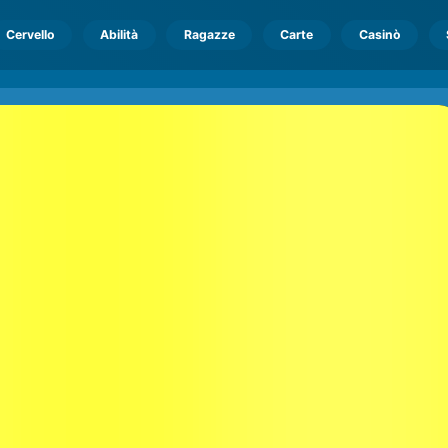
Cervello
Abilità
Ragazze
Carte
Casinò