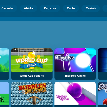
Cervello
Abilità
Ragazze
Carte
Casinò
World Cup Penalty
Tiles Hop Online