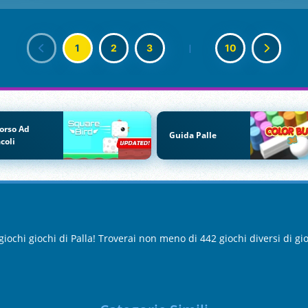
1
2
3
|
10
orso Ad
Guida Palle
coli
giochi giochi di Palla! Troverai non meno di 442 giochi diversi di g