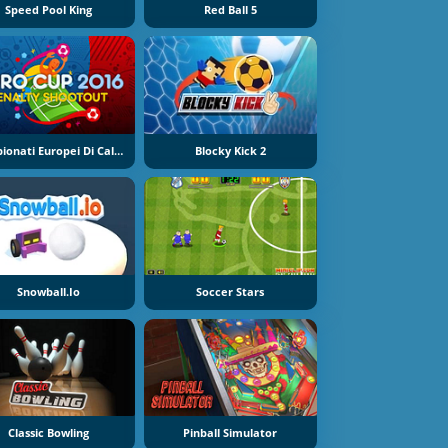
Speed Pool King
Red Ball 5
Campionati Europei Di Calcio 2016 Calci Di Rigore
Blocky Kick 2
Snowball.io
Soccer Stars
Classic Bowling
Pinball Simulator