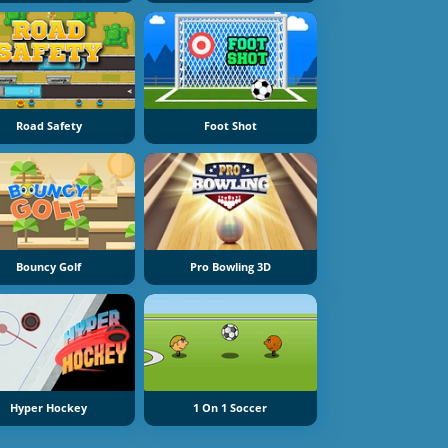
Road Safety
Foot Shot
Bouncy Golf
Pro Bowling 3D
Hyper Hockey
1 On 1 Soccer