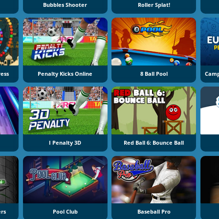
Bubbles Shooter
Roller Splat!
ress
Penalty Kicks Online
8 Ball Pool
I Penalty 3D
Red Ball 6: Bounce Ball
ers
Pool Club
Baseball Pro