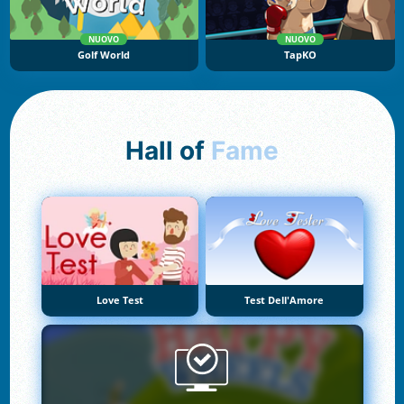
NUOVO
NUOVO
Golf World
TapKO
Hall of
Fame
Love Test
Test Dell'Amore