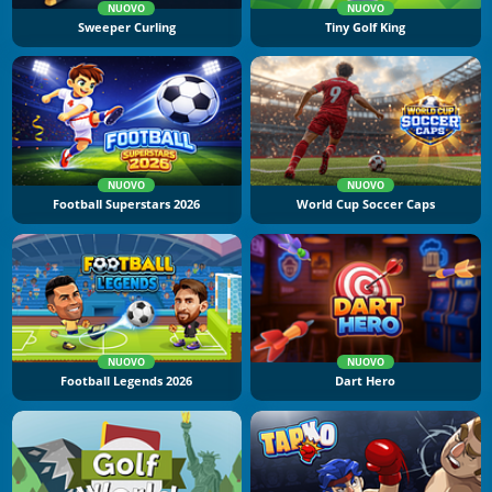
NUOVO
NUOVO
Sweeper Curling
Tiny Golf King
NUOVO
NUOVO
Football Superstars 2026
World Cup Soccer Caps
NUOVO
NUOVO
Football Legends 2026
Dart Hero