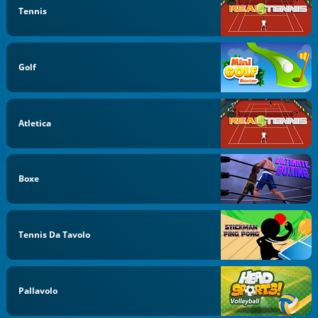
Tennis
Golf
Atletica
Boxe
Tennis Da Tavolo
Pallavolo