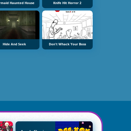
maid Haunted House
Knife Hit Horror 2
Hide And Seek
Don't Whack Your Boss