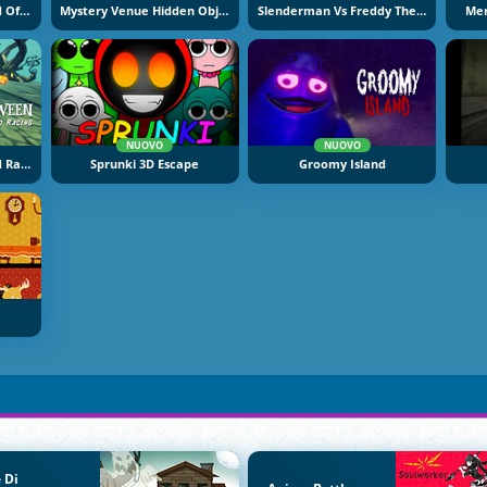
Slenderclown Be Afraid Of It
Mystery Venue Hidden Object
Slenderman Vs Freddy The Fazbear
Mer
NUOVO
NUOVO
Halloween Lonely Road Racing
Sprunki 3D Escape
Groomy Island
 Di