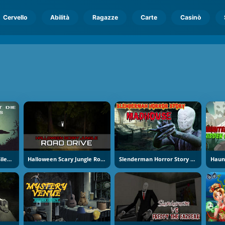
Cervello
Abilità
Ragazze
Carte
Casinò
Slenderman Must Die Silent Streets
Halloween Scary Jungle Road Drive
Slenderman Horror Story Madhouse