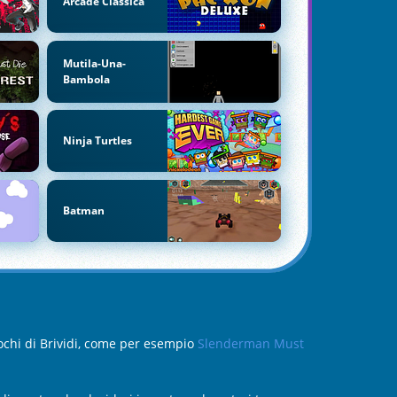
Arcade Classica
Mutila-Una-
Bambola
Ninja Turtles
Batman
giochi di Brividi, come per esempio
Slenderman Must