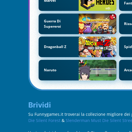
Marvel
Fan
Guerra Di
Riss
Supereroi
Dragonball Z
Spi
Naruto
Arca
Brividi
Su Funnygames.it troverai la collezione migliore dei 
Die Silent Forest
&
Slenderman Must Die Silent Stree