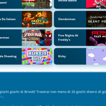
Anime Battle
tasmi
a Da Saloon
Slenderman
Five Nights At
derman
Freddy's
de Shooting
Kirby
giochi giochi di Brividi! Troverai non meno di 20 giochi diversi di 
ts
.