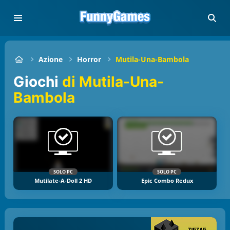
Azione
Horror
Mutila-Una-Bambola
Giochi
di Mutila-Una-
Bambola
SOLO PC
SOLO PC
Mutilate-A-Doll 2 HD
Epic Combo Redux