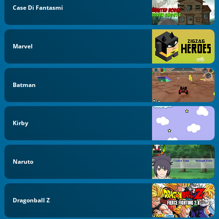
Case Di Fantasmi
Marvel
Batman
Kirby
Naruto
Dragonball Z