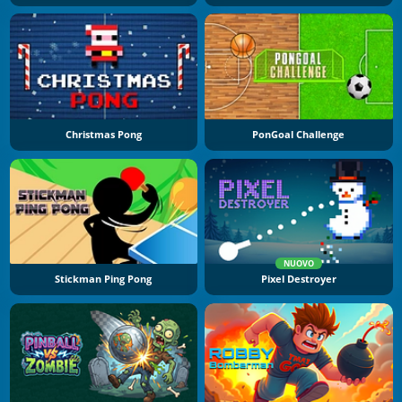
Christmas Pong
PonGoal Challenge
NUOVO
Stickman Ping Pong
Pixel Destroyer