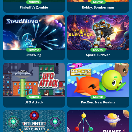
NUOVO
NUOVO
Pinball Vs Zombie
Robby: Bomberman
NUOVO
NUOVO
StarWing
Space Survivor
NUOVO
NUOVO
UFO Attack
PacXon: New Realms