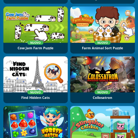
NUOVO
NUOVO
Cow Jam Farm Puzzle
Farm Animal Sort Puzzle
NUOVO
NUOVO
Find Hidden Cats
Collosatron