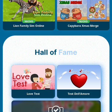
NUOVO
NUOVO
Lion Family Sim Online
Capybara Xmas Merge
Hall of
Fame
Love Test
Test Dell'Amore