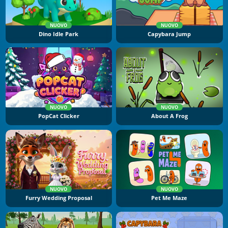
NUOVO
NUOVO
Dino Idle Park
Capybara Jump
NUOVO
NUOVO
PopCat Clicker
About A Frog
NUOVO
NUOVO
Furry Wedding Proposal
Pet Me Maze