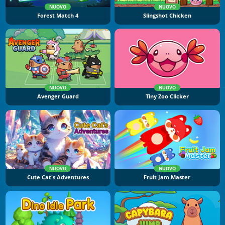
NUOVO
NUOVO
Forest Match 4
Slingshot Chicken
NUOVO
NUOVO
Avenger Guard
Tiny Zoo Clicker
NUOVO
NUOVO
Cute Cat's Adventures
Fruit Jam Master