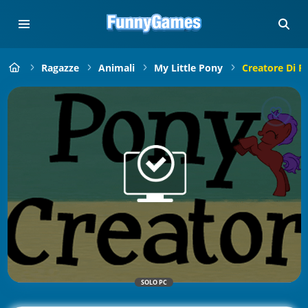
Ragazze
Animali
My Little Pony
Creatore Di P
SOLO PC