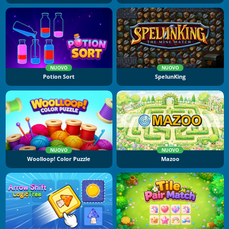
NUOVO
NUOVO
Potion Sort
SpelunKing
NUOVO
NUOVO
Woolloop! Color Puzzle
Mazoo