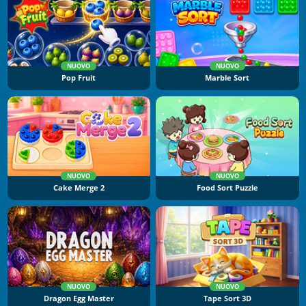
NUOVO
NUOVO
Pop Fruit
Marble Sort
NUOVO
NUOVO
Cake Merge 2
Food Sort Puzzle
NUOVO
NUOVO
Dragon Egg Master
Tape Sort 3D