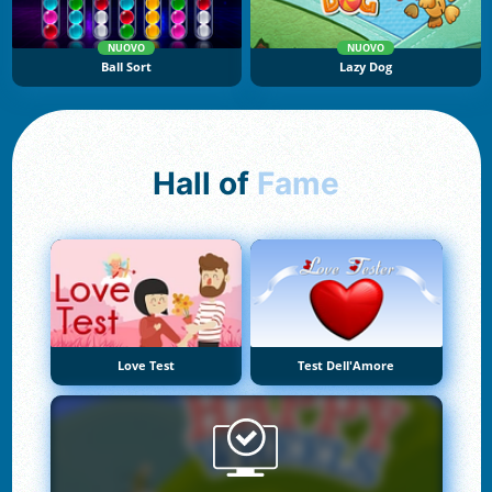
NUOVO
NUOVO
Ball Sort
Lazy Dog
Hall of
Fame
Love Test
Test Dell'Amore