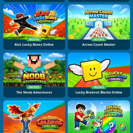
NUOVO
NUOVO
Kick Lucky Boxes Online
Arrow Count Master
NUOVO
NUOVO
The Noob Adventures
Lucky Brainrot Blocks Online