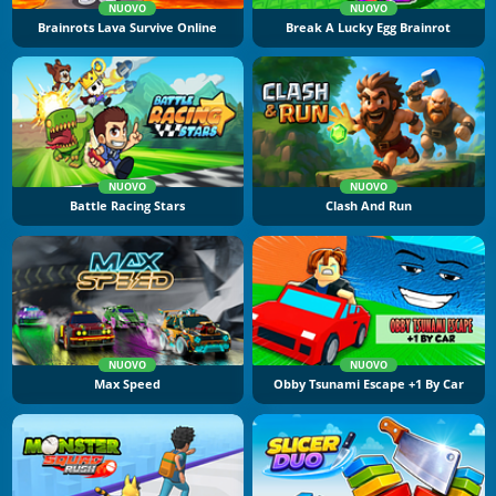
NUOVO
NUOVO
Brainrots Lava Survive Online
Break A Lucky Egg Brainrot
NUOVO
NUOVO
Battle Racing Stars
Clash And Run
NUOVO
NUOVO
Max Speed
Obby Tsunami Escape +1 By Car