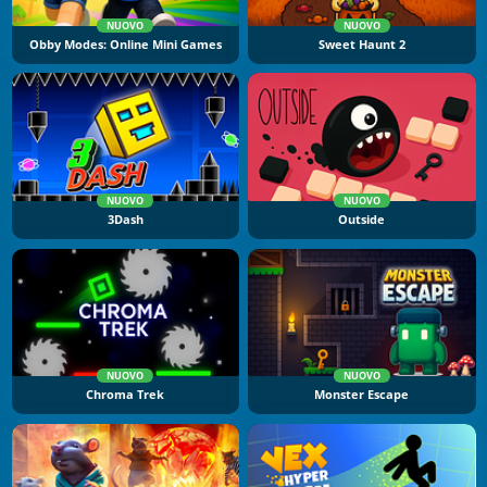
NUOVO
NUOVO
Obby Modes: Online Mini Games
Sweet Haunt 2
NUOVO
NUOVO
3Dash
Outside
NUOVO
NUOVO
Chroma Trek
Monster Escape