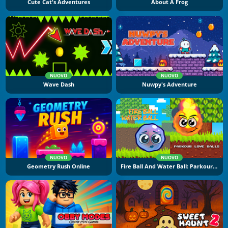
Cute Cat's Adventures
About A Frog
NUOVO
NUOVO
Wave Dash
Nuwpy's Adventure
NUOVO
NUOVO
Geometry Rush Online
Fire Ball And Water Ball: Parkour Love Balls