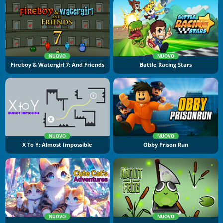
NUOVO
NUOVO
Fireboy & Watergirl 7: And Friends
Battle Racing Stars
NUOVO
NUOVO
X To Y: Almost Impossible
Obby Prison Run
NUOVO
NUOVO