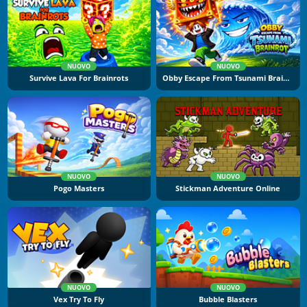
NUOVO
NUOVO
Survive Lava For Brainrots
Obby Escape From Tsunami Brainrot
NUOVO
NUOVO
Pogo Masters
Stickman Adventure Online
NUOVO
NUOVO
Vex Try To Fly
Bubble Blasters