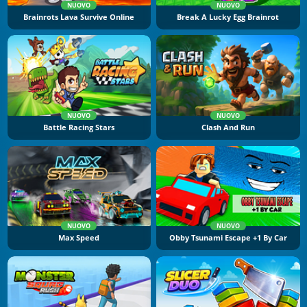
NUOVO
NUOVO
Brainrots Lava Survive Online
Break A Lucky Egg Brainrot
NUOVO
NUOVO
Battle Racing Stars
Clash And Run
NUOVO
NUOVO
Max Speed
Obby Tsunami Escape +1 By Car