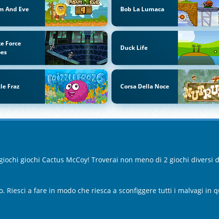
m And Eve
Bob La Lumaca
ke Force
Duck Life
oes
zle Fraz
Corsa Della Noce
i giochi giochi Cactus McCoy! Troverai non meno di 2 giochi divers
o. Riesci a fare in modo che riesca a sconfiggere tutti i malvagi in