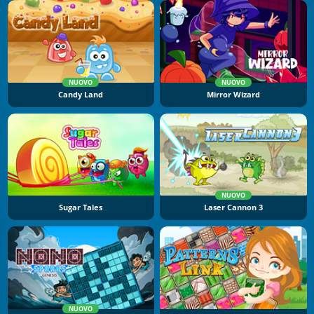
NUOVO
NUOVO
Candy Land
Mirror Wizard
NUOVO
Sugar Tales
Laser Cannon 3
NUOVO