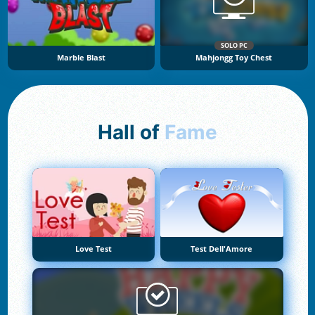
SOLO PC
Marble Blast
Mahjongg Toy Chest
Hall of
Fame
Love Test
Test Dell'Amore