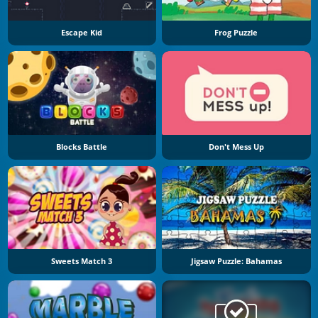
Escape Kid
Frog Puzzle
Blocks Battle
Don't Mess Up
Sweets Match 3
Jigsaw Puzzle: Bahamas