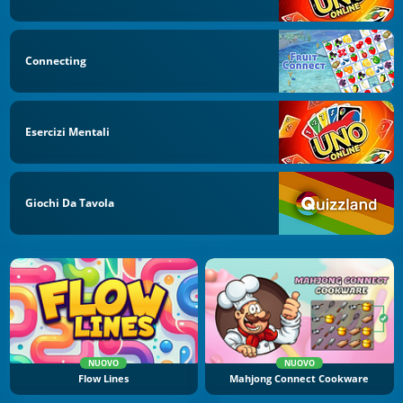
Connecting
Esercizi Mentali
Giochi Da Tavola
NUOVO
NUOVO
Flow Lines
Mahjong Connect Cookware