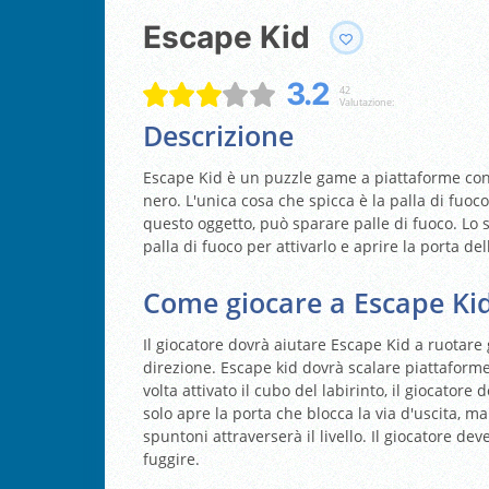
Escape Kid
3.2
42
Valutazione:
Descrizione
Escape Kid è un puzzle game a piattaforme con
nero. L'unica cosa che spicca è la palla di fuoc
questo oggetto, può sparare palle di fuoco. Lo s
palla di fuoco per attivarlo e aprire la porta dell
Come giocare a Escape Ki
Il giocatore dovrà aiutare Escape Kid a ruotare g
direzione. Escape kid dovrà scalare piattaforme
volta attivato il cubo del labirinto, il giocatore
solo apre la porta che blocca la via d'uscita, m
spuntoni attraverserà il livello. Il giocatore d
fuggire.