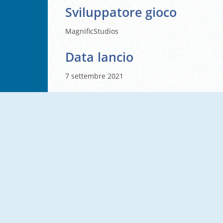
Sviluppatore gioco
MagnificStudios
Data lancio
7 settembre 2021
NUOVO
NUOVO
Flow Lines
Mahjong Connect Cookware