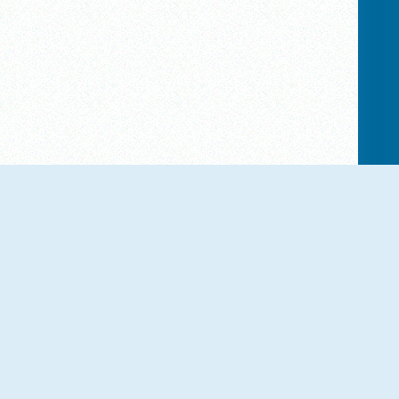
NUOVO
NUOVO
Candy Land
Mirror Wizard