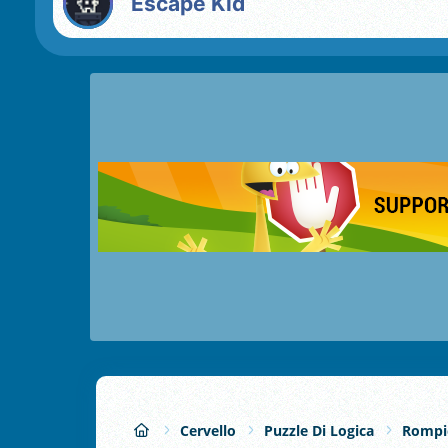
Escape Kid
Cervello
Puzzle Di Logica
Rompi