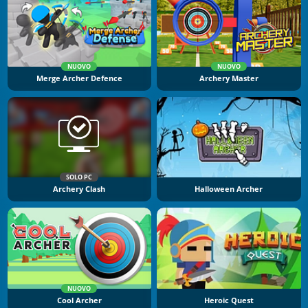
NUOVO
NUOVO
Merge Archer Defence
Archery Master
SOLO PC
Archery Clash
Halloween Archer
NUOVO
Cool Archer
Heroic Quest