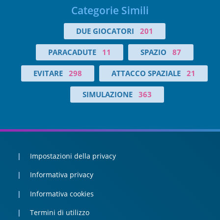
Categorie Simili
DUE GIOCATORI
201
PARACADUTE
11
SPAZIO
87
EVITARE
298
ATTACCO SPAZIALE
21
SIMULAZIONE
363
Impostazioni della privacy
Informativa privacy
Informativa cookies
Termini di utilizzo