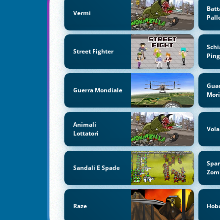
Batt
Vermi
Pall
Schi
Street Fighter
Pin
Gua
Guerra Mondiale
Mori
Animali
Vola
Lottatori
Spar
Sandali E Spade
Zom
Raze
Hob