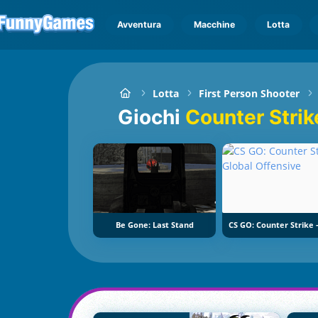
Avventura
Macchine
Lotta
Lotta
First Person Shooter
Giochi
Counter Strik
Be Gone: Last Stand