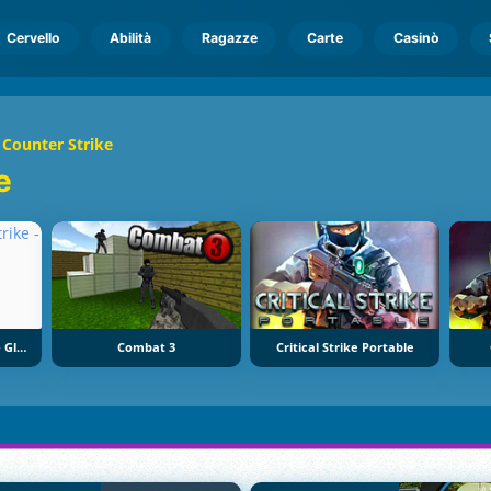
Cervello
Abilità
Ragazze
Carte
Casinò
Counter Strike
e
CS GO: Counter Strike - Global Offensive
Combat 3
Critical Strike Portable