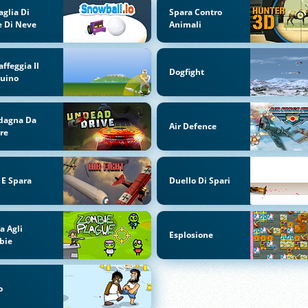
aglia Di
Spara Contro
e Di Neve
Animali
affeggia Il
Dogfight
guino
dagna Da
Air Defence
re
 E Spara
Duello Di Spari
a Agli
Esplosione
bie
o