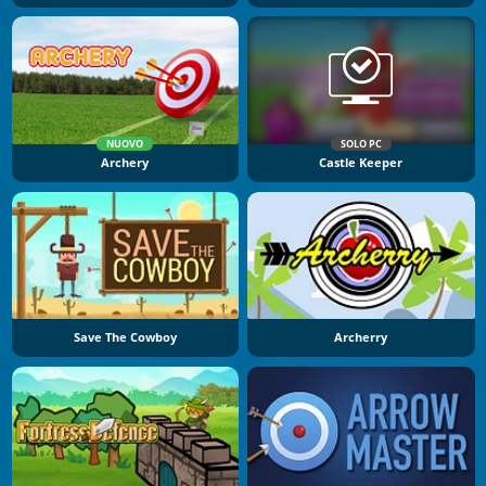
NUOVO
SOLO PC
Archery
Castle Keeper
Save The Cowboy
Archerry