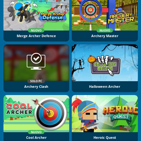
NUOVO
NUOVO
Merge Archer Defence
Archery Master
SOLO PC
Archery Clash
Halloween Archer
NUOVO
Cool Archer
Heroic Quest