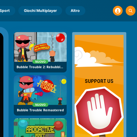
Sport
Giochi Multiplayer
Altro
NUOVO
Bubble Trouble 2: Rebubbled
NUOVO
Bubble Trouble Remastered