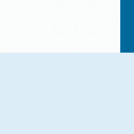
NUOVO
NUOVO
Bubble Shooter: Spinner Pop
Bubble Shooter Wild West