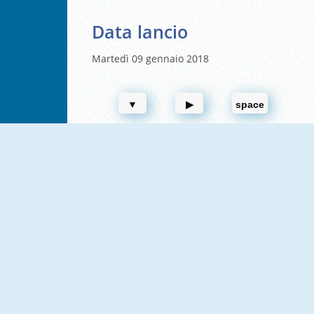
Data lancio
Martedì 09 gennaio 2018
▼
▶
space
NUOVO
NUOVO
Number Bubble Shooter Wild West
Bubble Shooter Wonders Of Egypt