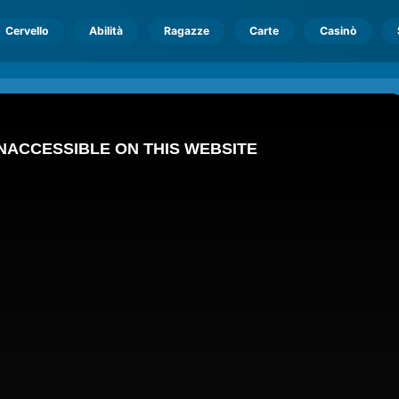
Cervello
Abilità
Ragazze
Carte
Casinò