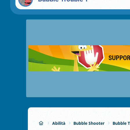
Abilità
Bubble Shooter
Bubble T