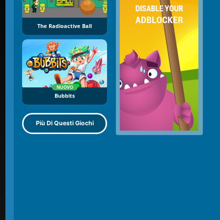
The Radioactive Ball
NUOVO
Bubbits
Più Di Questi Giochi