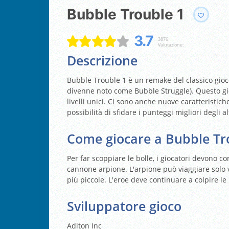
Bubble Trouble 1
3.7
3876
Valutazione:
Descrizione
Bubble Trouble 1 è un remake del classico gioc
divenne noto come Bubble Struggle). Questo gioc
livelli unici. Ci sono anche nuove caratteristich
possibilità di sfidare i punteggi migliori degli al
Come giocare a Bubble Tr
Per far scoppiare le bolle, i giocatori devono c
cannone arpione. L'arpione può viaggiare solo ve
più piccole. L'eroe deve continuare a colpire le
Sviluppatore gioco
Aditon Inc