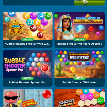
NUOVO
NUOVO
Number Bubble Shooter Wild West
Bubble Shooter Wonders Of Egypt
NUOVO
NUOVO
Bubble Shooter: Spinner Pop
Bubble Shooter Wild West