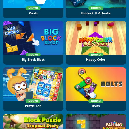
NUOVO
NUOVO
Knots
Unblock It Atlantis
NUOVO
NUOVO
Big Block Blast
Happy Color
NUOVO
NUOVO
Puzzle Lab
Bolts