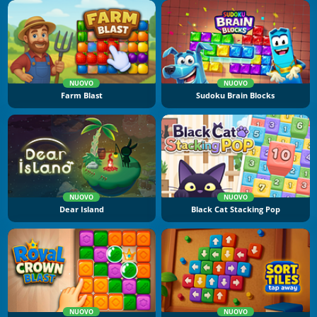
NUOVO
NUOVO
Farm Blast
Sudoku Brain Blocks
NUOVO
NUOVO
Dear Island
Black Cat Stacking Pop
NUOVO
NUOVO