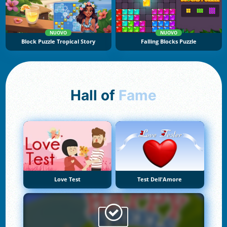
NUOVO
NUOVO
Block Puzzle Tropical Story
Falling Blocks Puzzle
Hall of
Fame
Love Test
Test Dell'Amore