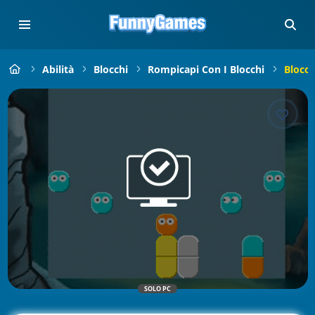
Abilità
Blocchi
Rompicapi Con I Blocchi
Blocch
SOLO PC