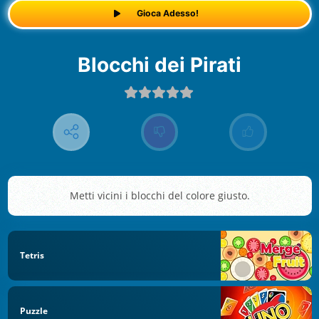
Gioca Adesso!
Blocchi dei Pirati
Metti vicini i blocchi del colore giusto.
Tetris
Puzzle