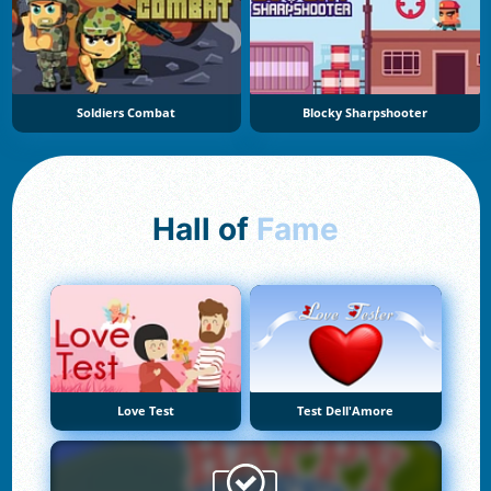
Soldiers Combat
Blocky Sharpshooter
Hall of
Fame
Love Test
Test Dell'Amore