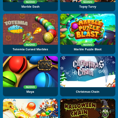
NUOVO
NUOVO
Marble Dash
Topsy Turvy
NUOVO
NUOVO
Totemia Cursed Marbles
Marble Puzzle Blast
NUOVO
Maya
Christmas Chain