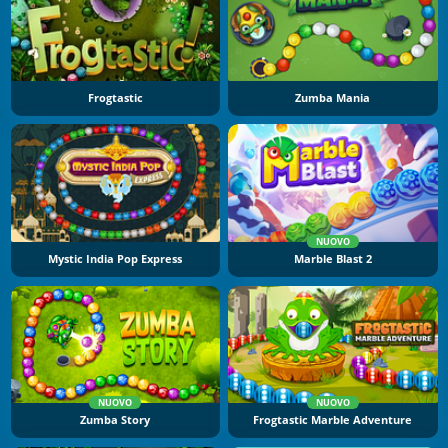
Frogtastic
Zumba Mania
NUOVO
Mystic India Pop Express
Marble Blast 2
NUOVO
NUOVO
Zumba Story
Frogtastic Marble Adventure