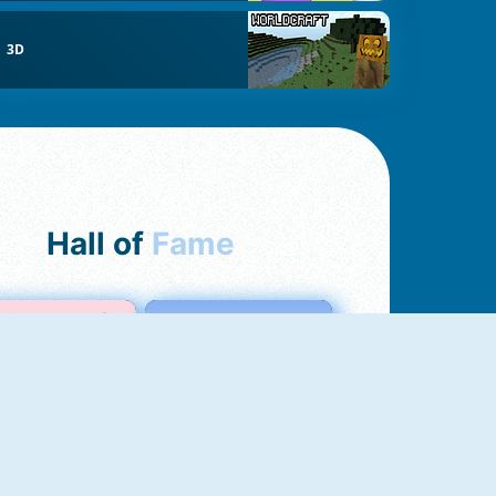
3D
Hall of
Fame
Love Test
Test Dell'Amore