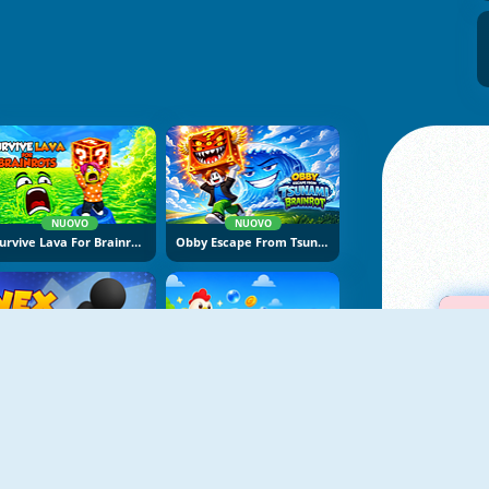
NUOVO
NUOVO
Survive Lava For Brainrots
Obby Escape From Tsunami Brainrot
NUOVO
NUOVO
Vex Try To Fly
Bubble Blasters