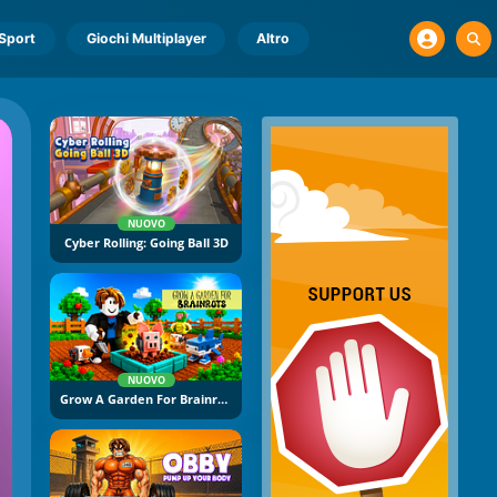
Sport
Giochi Multiplayer
Altro
NUOVO
Cyber Rolling: Going Ball 3D
NUOVO
Grow A Garden For Brainrots