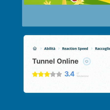
Abilità
Reaction Speed
Raccogli
Tunnel Online
3.4
67
Valutazione: