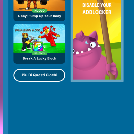
NUOVO
Obby: Pump Up Your Body
NUOVO
Break A Lucky Block
Più Di Questi Giochi