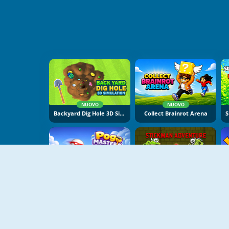
NUOVO
NUOVO
Backyard Dig Hole 3D Simulator
Collect Brainrot Arena
NUOVO
NUOVO
Pogo Masters
Stickman Adventure Online