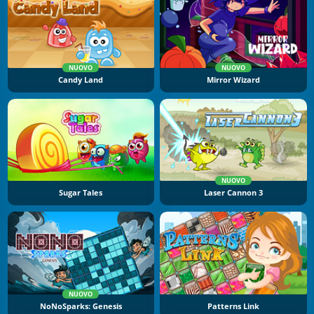
NUOVO
NUOVO
Candy Land
Mirror Wizard
NUOVO
Sugar Tales
Laser Cannon 3
NUOVO
NoNoSparks: Genesis
Patterns Link