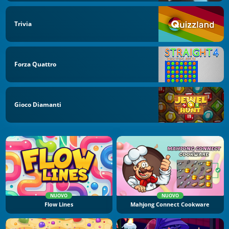
Trivia
Forza Quattro
Gioco Diamanti
NUOVO
NUOVO
Flow Lines
Mahjong Connect Cookware