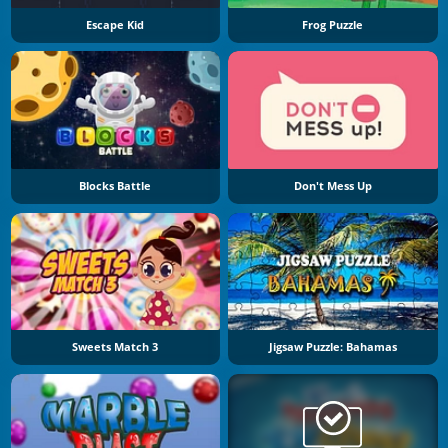
Escape Kid
Frog Puzzle
Blocks Battle
Don't Mess Up
Sweets Match 3
Jigsaw Puzzle: Bahamas