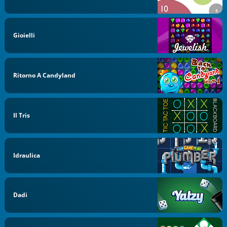
Gioielli
Ritorno A Candyland
Il Tris
Idraulica
Dadi