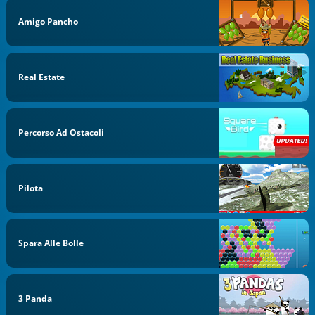
Amigo Pancho
Real Estate
Percorso Ad Ostacoli
Pilota
Spara Alle Bolle
3 Panda