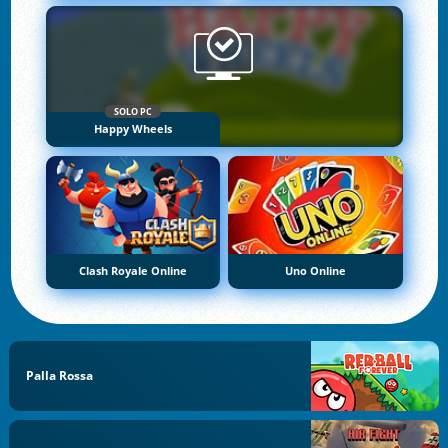
SOLO PC
Happy Wheels
Clash Royale Online
Uno Online
Palla Rossa