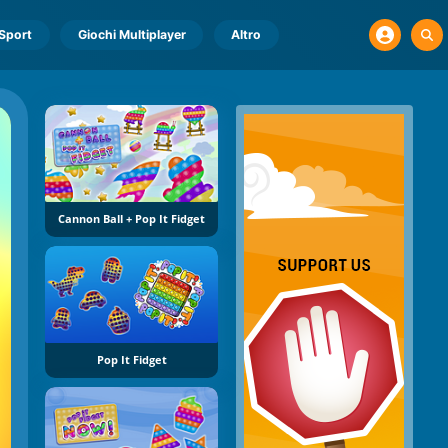
Sport
Giochi Multiplayer
Altro
Cannon Ball + Pop It Fidget
Pop It Fidget