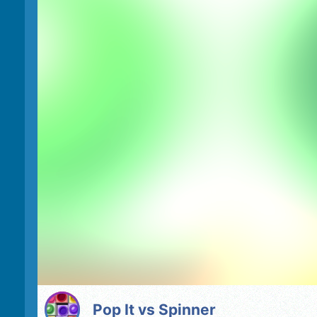
Pop It vs Spinner