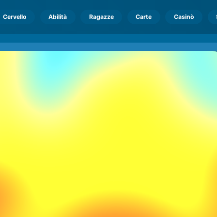
Cervello
Abilità
Ragazze
Carte
Casinò