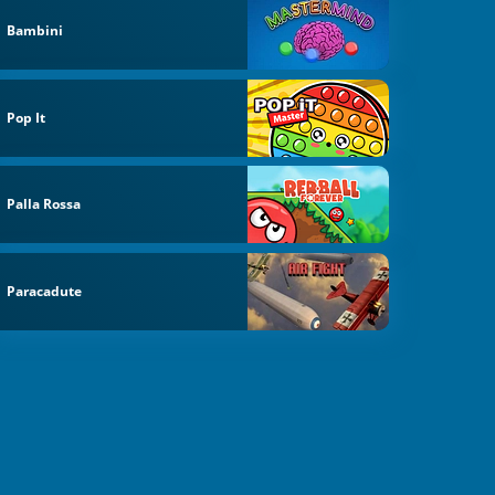
Bambini
Pop It
Palla Rossa
Paracadute