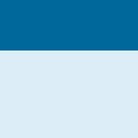
Hall of
Fame