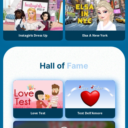
Instagirls Dress Up
Elsa A New York
Hall of
Fame
Love Test
Test Dell'Amore