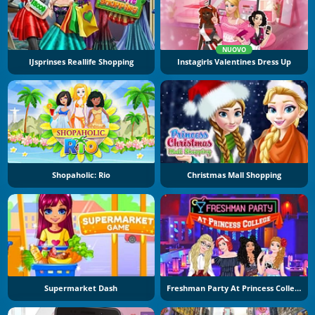
NUOVO
IJsprinses Reallife Shopping
Instagirls Valentines Dress Up
Shopaholic: Rio
Christmas Mall Shopping
Supermarket Dash
Freshman Party At Princess College