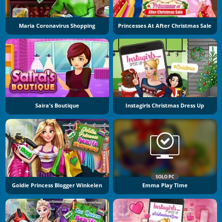
Maria Coronavirus Shopping
Princesses At After Christmas Sale
Saira's Boutique
Instagirls Christmas Dress Up
SOLO PC
Goldie Princess Blogger Winkelen
Emma Play TIme