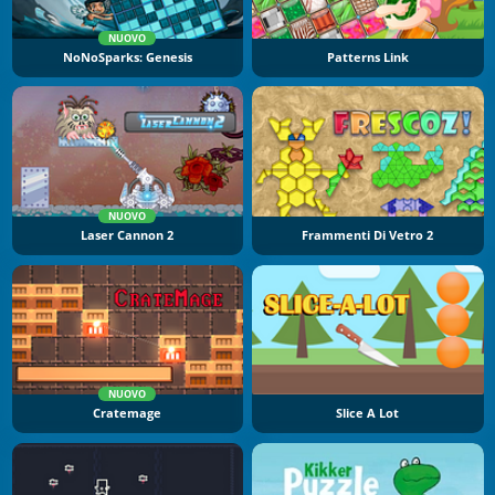
NUOVO
NoNoSparks: Genesis
Patterns Link
NUOVO
Laser Cannon 2
Frammenti Di Vetro 2
NUOVO
Cratemage
Slice A Lot