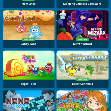
Flow Lines
Mahjong Connect Cookware
NUOVO
NUOVO
Candy Land
Mirror Wizard
NUOVO
Sugar Tales
Laser Cannon 3