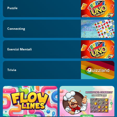
Puzzle
Connecting
Esercizi Mentali
Trivia
NUOVO
NUOVO