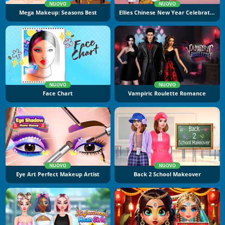
NUOVO
NUOVO
Mega Makeup: Seasons Best
Ellies Chinese New Year Celebration
NUOVO
NUOVO
Face Chart
Vampiric Roulette Romance
NUOVO
NUOVO
Eye Art Perfect Makeup Artist
Back 2 School Makeover