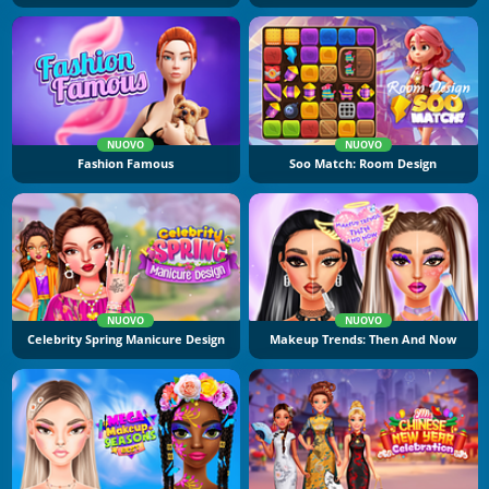
NUOVO
NUOVO
Fashion Famous
Soo Match: Room Design
NUOVO
NUOVO
Celebrity Spring Manicure Design
Makeup Trends: Then And Now