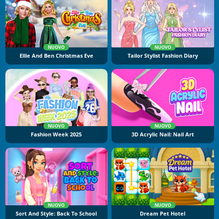
NUOVO
NUOVO
Ellie And Ben Christmas Eve
Tailor Stylist Fashion Diary
NUOVO
NUOVO
Fashion Week 2025
3D Acrylic Nail: Nail Art
NUOVO
NUOVO
Sort And Style: Back To School
Dream Pet Hotel