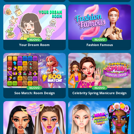
NUOVO
NUOVO
Your Dream Room
Fashion Famous
NUOVO
NUOVO
Soo Match: Room Design
Celebrity Spring Manicure Design