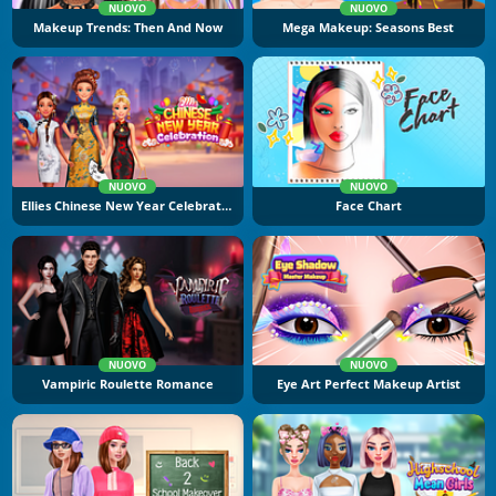
NUOVO
NUOVO
Makeup Trends: Then And Now
Mega Makeup: Seasons Best
NUOVO
NUOVO
Ellies Chinese New Year Celebration
Face Chart
NUOVO
NUOVO
Vampiric Roulette Romance
Eye Art Perfect Makeup Artist