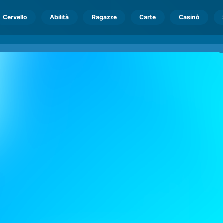
Cervello
Abilità
Ragazze
Carte
Casinò