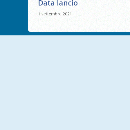
Data lancio
1 settembre 2021
NUOVO
NUOVO
Safari Story Mahjong
Hole Puzzle
NUOVO
NUOVO
Jungle Match Adventures
Worm Escape