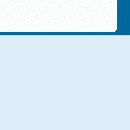
NUOVO
NUOVO
Arrow Count Master
Meme Mukbang ASMR Game
NUOVO
NUOVO
Jumper's Quest
Fish Story 4