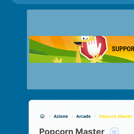
Azione
Arcade
Popcorn Master
Popcorn Master