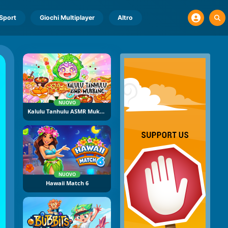
Sport
Giochi Multiplayer
Altro
NUOVO
Kalulu Tanhulu ASMR Mukbang
NUOVO
Hawaii Match 6