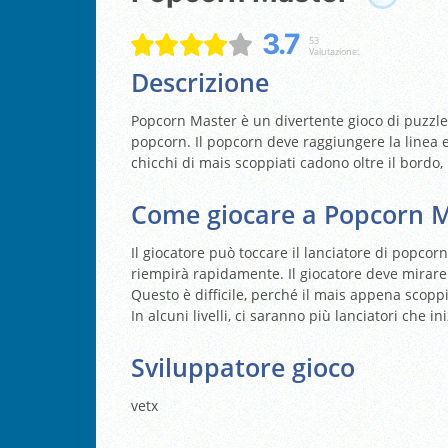
3.7
53
Valutazione:
Descrizione
Popcorn Master è un divertente gioco di puzzle i
popcorn. Il popcorn deve raggiungere la linea e
chicchi di mais scoppiati cadono oltre il bordo, i
Come giocare a Popcorn M
Il giocatore può toccare il lanciatore di popcorn
riempirà rapidamente. Il giocatore deve mirare a
Questo è difficile, perché il mais appena scopp
In alcuni livelli, ci saranno più lanciatori che i
Sviluppatore gioco
vetx