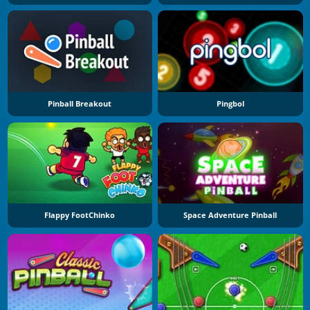
Pinball Breakout
Pingbol
Flappy FootChinko
Space Adventure Pinball