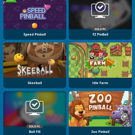
SOLO PC
Speed Pinball
FZ PinBall
Skeeball
Idle Farm
SOLO PC
Ball Fill
Zoo Pinball