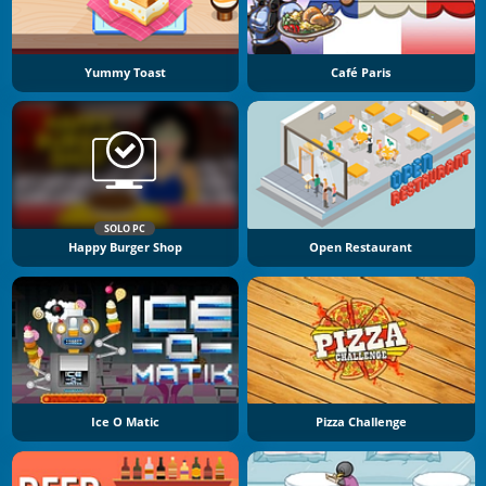
Yummy Toast
Café Paris
SOLO PC
Happy Burger Shop
Open Restaurant
Ice O Matic
Pizza Challenge