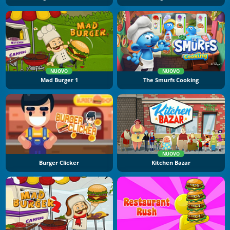
NUOVO
NUOVO
Mad Burger 1
The Smurfs Cooking
NUOVO
Burger Clicker
Kitchen Bazar