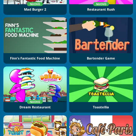
NUOVO
NUOVO
Mad Burger 2
Restaurant Rush
Finn's Fantastic Food Machine
Bartender Game
NUOVO
Dream Restaurant
Toastellia