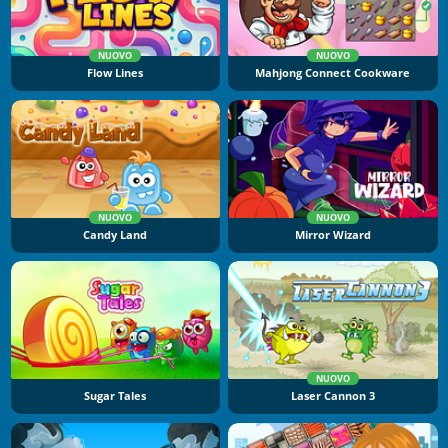
NUOVO
NUOVO
Flow Lines
Mahjong Connect Cookware
NUOVO
NUOVO
Candy Land
Mirror Wizard
NUOVO
Sugar Tales
Laser Cannon 3