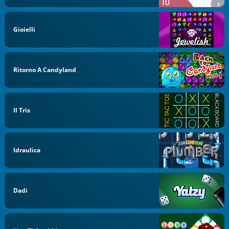
Gioielli
Ritorno A Candyland
Il Tris
Idraulica
Dadi