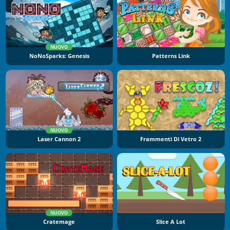
NUOVO
NoNoSparks: Genesis
Patterns Link
NUOVO
Laser Cannon 2
Frammenti Di Vetro 2
NUOVO
Cratemage
Slice A Lot