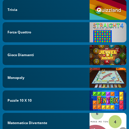
Trivia
Forza Quattro
Gioco Diamanti
Monopoly
Puzzle 10 X 10
Matematica Divertente