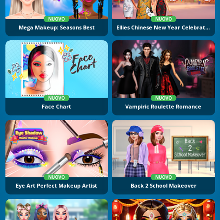
NUOVO
NUOVO
Mega Makeup: Seasons Best
Ellies Chinese New Year Celebration
NUOVO
NUOVO
Face Chart
Vampiric Roulette Romance
NUOVO
NUOVO
Eye Art Perfect Makeup Artist
Back 2 School Makeover