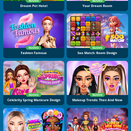
NUOVO
NUOVO
Dream Pet Hotel
Your Dream Room
NUOVO
NUOVO
Fashion Famous
Soo Match: Room Design
NUOVO
NUOVO
Celebrity Spring Manicure Design
Makeup Trends: Then And Now