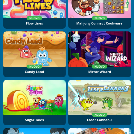
NUOVO
NUOVO
Flow Lines
Mahjong Connect Cookware
NUOVO
NUOVO
Candy Land
Mirror Wizard
NUOVO
Sugar Tales
Laser Cannon 3