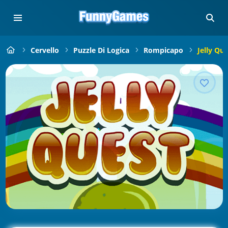
Cervello
Puzzle Di Logica
Rompicapo
Jelly Qu