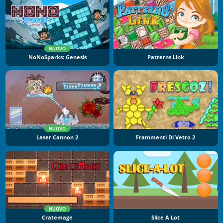
NUOVO
NoNoSparks: Genesis
Patterns Link
NUOVO
Laser Cannon 2
Frammenti Di Vetro 2
NUOVO
Cratemage
Slice A Lot