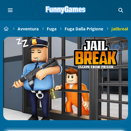
Avventura
Fuga
Fuga Dalla Prigione
Jailbreak