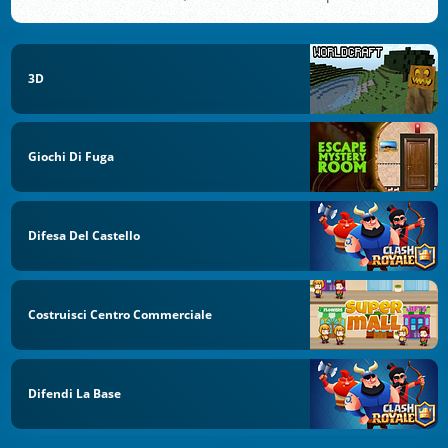
3D
Giochi Di Fuga
Difesa Del Castello
Costruisci Centro Commerciale
Difendi La Base