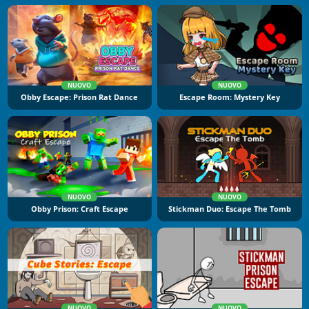
NUOVO
NUOVO
Obby Escape: Prison Rat Dance
Escape Room: Mystery Key
NUOVO
NUOVO
Obby Prison: Craft Escape
Stickman Duo: Escape The Tomb
NUOVO
NUOVO