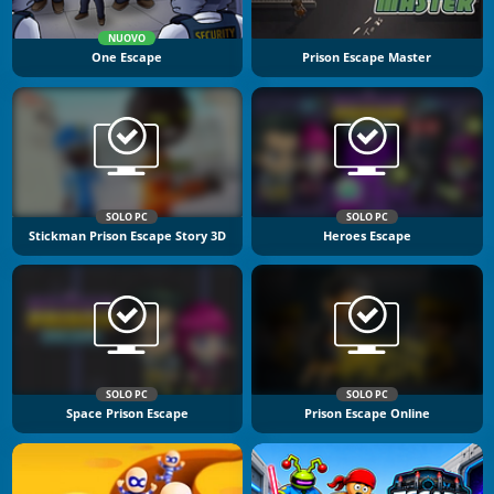
NUOVO
One Escape
Prison Escape Master
SOLO PC
SOLO PC
Stickman Prison Escape Story 3D
Heroes Escape
SOLO PC
SOLO PC
Space Prison Escape
Prison Escape Online