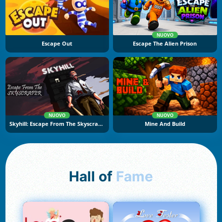
NUOVO
Escape Out
Escape The Alien Prison
NUOVO
NUOVO
Skyhill: Escape From The Skyscraper
Mine And Build
Hall of
Fame