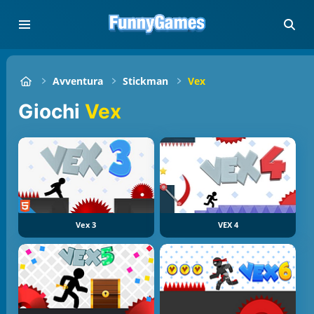
Avventura
Stickman
Vex
Giochi
Vex
Vex 3
VEX 4