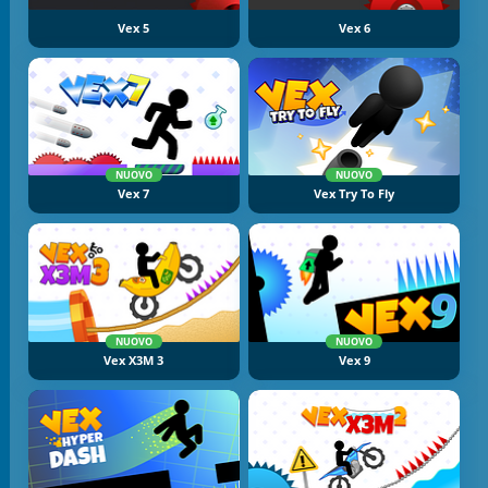
Vex 5
Vex 6
NUOVO
NUOVO
Vex 7
Vex Try To Fly
NUOVO
NUOVO
Vex X3M 3
Vex 9