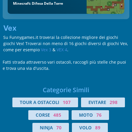
Minecraft: Difesa Della Torre
Vex
Su Funnygames.it troverai la collezione migliore dei giochi
giochi Vex! Troverai non meno di 16 giochi diversi di giochi Vex,
come per esempio
Vex 3
&
VEX 4
.
Fatti strada attraverso vari ostacoli, raccogli più stelle che puoi
e trova una via d'uscita.
Categorie Simili
TOUR A OSTACOLI
107
EVITARE
298
CORSE
485
MOTO
76
NINJA
70
VOLO
89